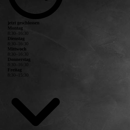
jetzt geschlossen
Montag
8
:
30
–
16
:
30
Dienstag
8
:
30
–
16
:
30
Mittwoch
8
:
30
–
16
:
30
Donnerstag
8
:
30
–
16
:
30
Freitag
8
:
30
–
15
:
30