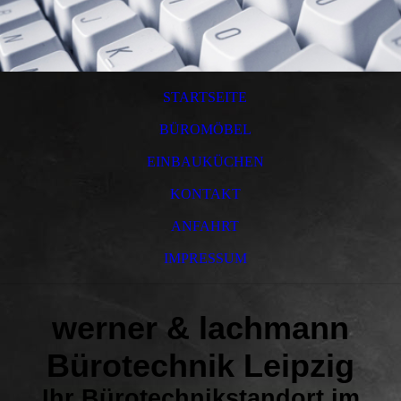
STARTSEITE
BÜROMÖBEL
EINBAUKÜCHEN
KONTAKT
ANFAHRT
IMPRESSUM
werner & lachmann
Bür
otechnik Leipzig
Ihr Bürotechnikstandort im